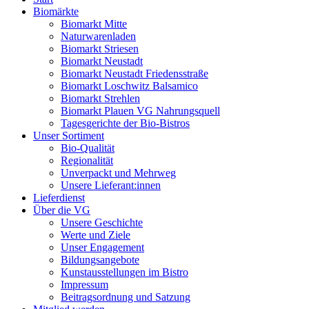
Biomärkte
Biomarkt Mitte
Naturwarenladen
Biomarkt Striesen
Biomarkt Neustadt
Biomarkt Neustadt Friedensstraße
Biomarkt Loschwitz Balsamico
Biomarkt Strehlen
Biomarkt Plauen VG Nahrungsquell
Tagesgerichte der Bio-Bistros
Unser Sortiment
Bio-Qualität
Regionalität
Unverpackt und Mehrweg
Unsere Lieferant:innen
Lieferdienst
Über die VG
Unsere Geschichte
Werte und Ziele
Unser Engagement
Bildungsangebote
Kunstausstellungen im Bistro
Impressum
Beitragsordnung und Satzung