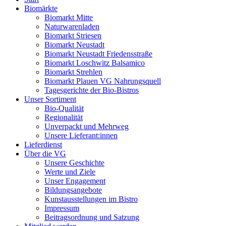
Biomärkte
Biomarkt Mitte
Naturwarenladen
Biomarkt Striesen
Biomarkt Neustadt
Biomarkt Neustadt Friedensstraße
Biomarkt Loschwitz Balsamico
Biomarkt Strehlen
Biomarkt Plauen VG Nahrungsquell
Tagesgerichte der Bio-Bistros
Unser Sortiment
Bio-Qualität
Regionalität
Unverpackt und Mehrweg
Unsere Lieferant:innen
Lieferdienst
Über die VG
Unsere Geschichte
Werte und Ziele
Unser Engagement
Bildungsangebote
Kunstausstellungen im Bistro
Impressum
Beitragsordnung und Satzung