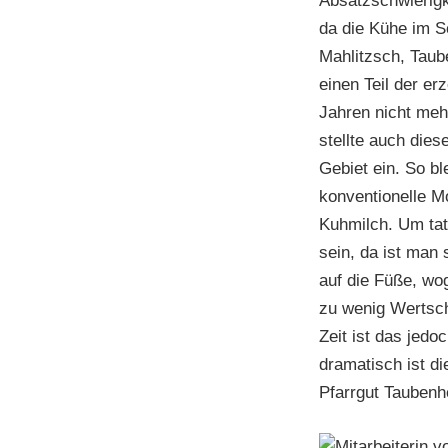
Absatzschwierigk
da die Kühe im S
Mahlitzsch, Taub
einen Teil der er
Jahren nicht mehr
stellte auch dies
Gebiet ein. So bl
konventionelle Mo
Kuhmilch. Um tat
sein, da ist man 
auf die Füße, wo
zu wenig Wertsch
Zeit ist das jedo
dramatisch ist di
Pfarrgut Taubenh