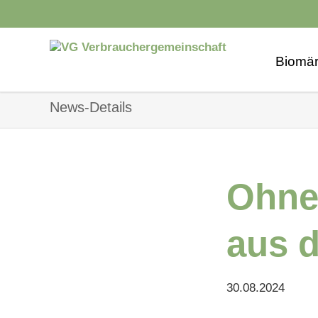
Biomär
Biomarkt
News-Details
Naturwa
Biomarkt
Ohne 
Biomark
Biomarkt
aus d
Biomark
Biomarkt
30.08.2024
Biomark