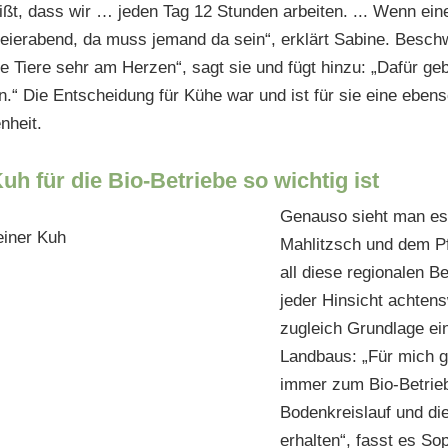
eißt, dass wir … jeden Tag 12 Stunden arbeiten. ... Wenn ei
Feierabend, da muss jemand da sein“, erklärt Sabine. Besch
die Tiere sehr am Herzen“, sagt sie und fügt hinzu: „Dafür ge
in.“ Die Entscheidung für Kühe war und ist für sie eine ebe
nheit.
h für die Bio-Betriebe so wichtig ist
Genauso sieht man es
Mahlitzsch und dem Pf
all diese regionalen Be
jeder Hinsicht achte
zugleich Grundlage ei
Landbaus: „Für mich g
immer zum Bio-Betrie
Bodenkreislauf und di
erhalten“, fasst es S