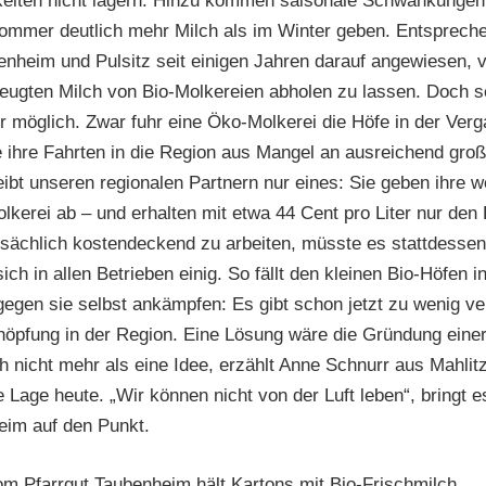
eiten nicht lagern. Hinzu kommen saisonale Schwankungen i
ommer deutlich mehr Milch als im Winter geben. Entsprech
enheim und Pulsitz seit einigen Jahren darauf angewiesen,
zeugten Milch von Bio-Molkereien abholen zu lassen. Doch sel
 möglich. Zwar fuhr eine Öko-Molkerei die Höfe in der Verga
e ihre Fahrten in die Region aus Mangel an ausreichend groß
eibt unseren regionalen Partnern nur eines: Sie geben ihre w
lkerei ab – und erhalten mit etwa 44 Cent pro Liter nur den 
sächlich kostendeckend zu arbeiten, müsste es stattdessen 
sich in allen Betrieben einig. So fällt den kleinen Bio-Höfen
gegen sie selbst ankämpfen: Es gibt schon jetzt zu wenig ve
öpfung in der Region. Eine Lösung wäre die Gründung einer
ch nicht mehr als eine Idee, erzählt Anne Schnurr aus Mahli
e Lage heute. „Wir können nicht von der Luft leben“, bringt
eim auf den Punkt.