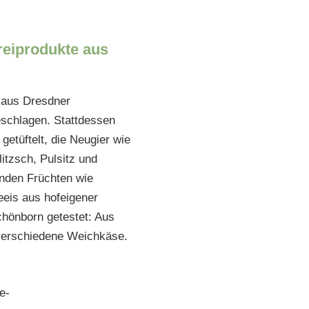
ereiprodukte aus
h aus Dresdner
eschlagen. Stattdessen
getüftelt, die Neugier wie
tzsch, Pulsitz und
nden Früchten wie
eeis aus hofeigener
chönborn getestet: Aus
 verschiedene Weichkäse.