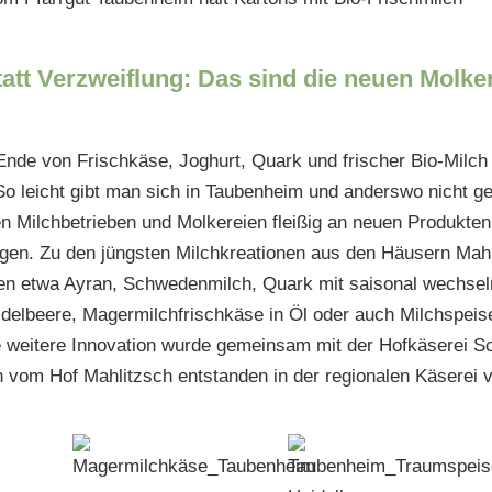
statt Verzweiflung: Das sind die neuen Molk
Ende von Frischkäse, Joghurt, Quark und frischer Bio-Milc
o leicht gibt man sich in Taubenheim und anderswo nicht g
en Milchbetrieben und Molkereien fleißig an neuen Produkten 
n. Zu den jüngsten Milchkreationen aus den Häusern Mahli
en etwa Ayran, Schwedenmilch, Quark mit saisonal wechsel
delbeere, Magermilchfrischkäse in Öl oder auch Milchspeis
e weitere Innovation wurde gemeinsam mit der Hofkäserei S
ch vom Hof Mahlitzsch entstanden in der regionalen Käserei