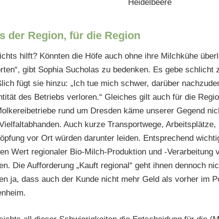
s der Region, für die Region
chts hilft? Könnten die Höfe auch ohne ihre Milchkühe überl
orten“, gibt Sophia Sucholas zu bedenken. Es gebe schlicht 
ßlich fügt sie hinzu: „Ich tue mich schwer, darüber nachzu
ntität des Betriebs verloren.“ Gleiches gilt auch für die Reg
Molkereibetriebe rund um Dresden käme unserer Gegend nich
elfaltabhanden. Auch kurze Transportwege, Arbeitsplätze, 
pfung vor Ort würden darunter leiden. Entsprechend wichtig 
den Wert regionaler Bio-Milch-Produktion und -Verarbeitung 
n. Die Aufforderung „Kauft regional“ geht ihnen dennoch nic
en ja, dass auch der Kunde nicht mehr Geld als vorher im P
enheim.