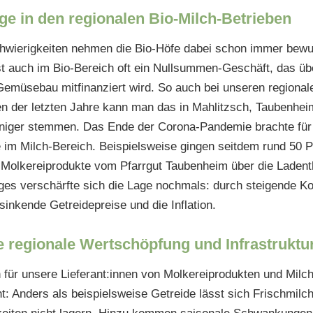
age in den regionalen Bio-Milch-Betrieben
ierigkeiten nehmen die Bio-Höfe dabei schon immer bewus
ist auch im Bio-Bereich oft ein Nullsummen-Geschäft, das ü
Gemüsebau mitfinanziert wird. So auch bei unseren regionale
n der letzten Jahre kann man das in Mahlitzsch, Taubenhei
iger stemmen. Das Ende der Corona-Pandemie brachte für d
im Milch-Bereich. Beispielsweise gingen seitdem rund 50 P
-Molkereiprodukte vom Pfarrgut Taubenheim über die Ladent
ges verschärfte sich die Lage nochmals: durch steigende Kos
sinkende Getreidepreise und die Inflation.
 regionale Wertschöpfung und Infrastruktur
n für unsere Lieferant:innen von Molkereiprodukten und Milc
: Anders als beispielsweise Getreide lässt sich Frischmilch