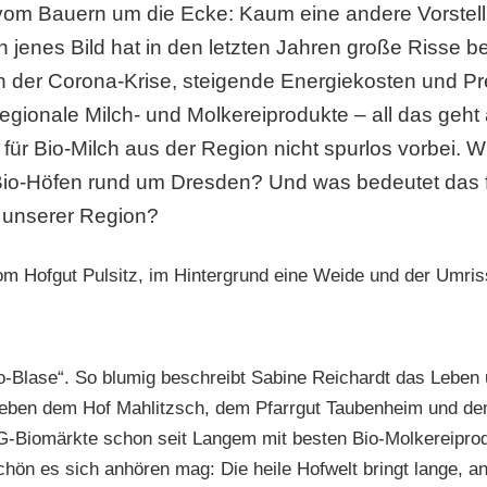
vom Bauern um die Ecke: Kaum eine andere Vorstellu
h jenes Bild hat in den letzten Jahren große Risse
der Corona-Krise, steigende Energiekosten und Pre
regionale Milch- und Molkereiprodukte – all das geh
 für Bio-Milch aus der Region nicht spurlos vorbei. Wi
io-Höfen rund um Dresden? Und was bedeutet das fü
t unserer Region?
-Blase“. So blumig beschreibt Sabine Reichardt das Leben 
Neben dem Hof Mahlitzsch, dem Pfarrgut Taubenheim und dem 
G-Biomärkte schon seit Langem mit besten Bio-Molkereiprod
hön es sich anhören mag: Die heile Hofwelt bringt lange, a