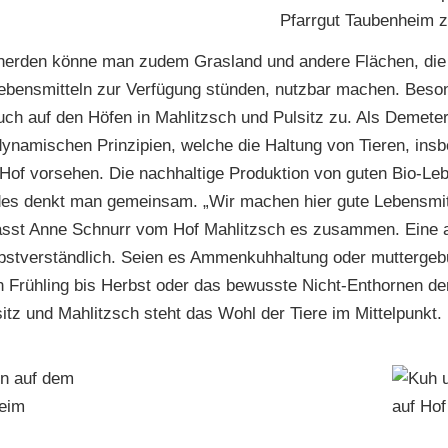
Pfarrgut Taubenheim
hherden könne man zudem Grasland und andere Flächen, die s
Lebensmitteln zur Verfügung stünden, nutzbar machen. Bes
uch auf den Höfen in Mahlitzsch und Pulsitz zu. Als Demeter
dynamischen Prinzipien, welche die Haltung von Tieren, in
Hof vorsehen. Die nachhaltige Produktion von guten Bio-Leb
des denkt man gemeinsam. „Wir machen hier gute Lebensmit
asst Anne Schnurr vom Hof Mahlitzsch es zusammen. Eine ar
bstverständlich. Seien es Ammenkuhhaltung oder muttergeb
 Frühling bis Herbst oder das bewusste Nicht-Enthornen de
itz und Mahlitzsch steht das Wohl der Tiere im Mittelpunkt.