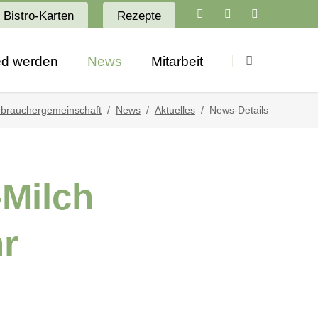
Bistro-Karten
Rezepte
Navigation
überspringen
ied werden
News
Mitarbeit
Aktuelles
Stellenangebote
brauchergemeinschaft
News
Aktuelles
News-Details
Newsletter
Ausbildung
Angebote
Praktikum
-Milch
Termine
ro
hr