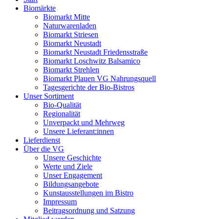
Biomärkte
Biomarkt Mitte
Naturwarenladen
Biomarkt Striesen
Biomarkt Neustadt
Biomarkt Neustadt Friedensstraße
Biomarkt Loschwitz Balsamico
Biomarkt Strehlen
Biomarkt Plauen VG Nahrungsquell
Tagesgerichte der Bio-Bistros
Unser Sortiment
Bio-Qualität
Regionalität
Unverpackt und Mehrweg
Unsere Lieferant:innen
Lieferdienst
Über die VG
Unsere Geschichte
Werte und Ziele
Unser Engagement
Bildungsangebote
Kunstausstellungen im Bistro
Impressum
Beitragsordnung und Satzung