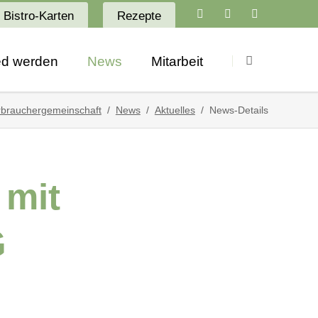
Bistro-Karten
Rezepte
Navigation
überspringen
ied werden
News
Mitarbeit
Aktuelles
Stellenangebote
brauchergemeinschaft
News
Aktuelles
News-Details
Newsletter
Ausbildung
Angebote
Praktikum
 mit
Termine
ro
G