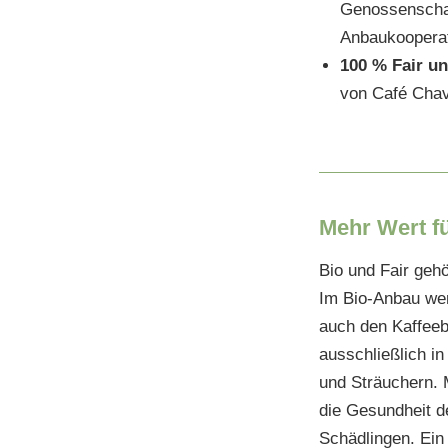
Genossenschaf
Anbaukooperat
100 % Fair u
von Café Chav
Mehr Wert f
Bio und Fair geh
Im Bio-Anbau wer
auch den Kaffeeb
ausschließlich i
und Sträuchern. M
die Gesundheit d
Schädlingen. Ein