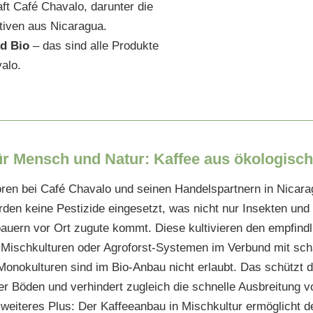
t Café Chavalo, darunter die
iven aus Nicaragua.
nd Bio
– das sind alle Produkte
alo.
ür Mensch und Natur: Kaffee aus ökologis
ören bei Café Chavalo und seinen Handelspartnern in Nica
den keine Pestizide eingesetzt, was nicht nur Insekten und
auern vor Ort zugute kommt. Diese kultivieren den empfindl
n Mischkulturen oder Agroforst-Systemen im Verbund mit s
onokulturen sind im Bio-Anbau nicht erlaubt. Das schützt die
er Böden und verhindert zugleich die schnelle Ausbreitung 
 weiteres Plus: Der Kaffeeanbau in Mischkultur ermöglicht d