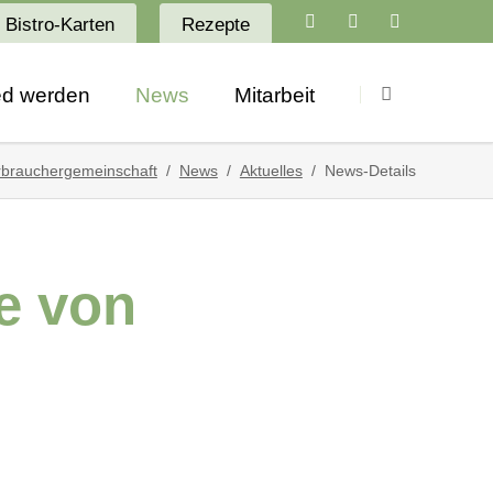
Bistro-Karten
Rezepte
Navigation
überspringen
ied werden
News
Mitarbeit
Aktuelles
Stellenangebote
brauchergemeinschaft
News
Aktuelles
News-Details
Newsletter
Ausbildung
Angebote
Praktikum
ee von
Termine
ro