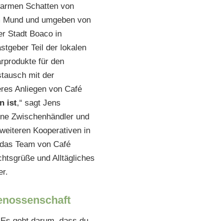
 warmen Schatten von
im Mund und umgeben von
er Stadt Boaco in
tgeber Teil der lokalen
arprodukte für den
stausch mit der
res Anliegen von Café
n ist
,“ sagt Jens
ohne Zwischenhändler und
 weiteren Kooperativen in
h das Team von Café
htsgrüße und Alltägliches
r.
Genossenschaft
 „Es geht darum, dass du