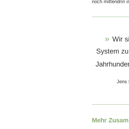
noch mittendrin i
»
Wir s
System zu 
Jahrhunder
Jens 
Mehr Zusamm