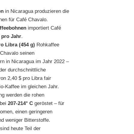
en
in Nicaragua produzieren die
nen für Café Chavalo.
ffeebohnen
importiert Café
e
pro Jahr
.
ro Libra (454 g)
Rohkaffee
 Chavalo seinen
rn in Nicaragua im Jahr 2022 –
der durchschnittliche
on 2,40 $ pro Libra fair
o-Kaffee im gleichen Jahr.
ng werden die rohen
 bei
207-214° C
geröstet – für
omen, einen geringeren
d weniger Bitterstoffe.
sind heute Teil der