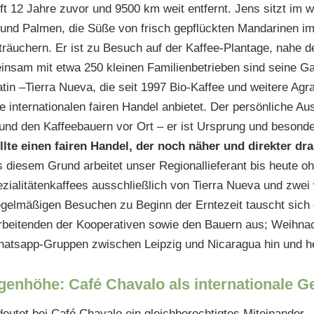
ift 12 Jahre zuvor und 9500 km weit entfernt. Jens sitzt im
und Palmen, die Süße von frisch gepflückten Mandarinen 
träuchern. Er ist zu Besuch auf der Kaffee-Plantage, nahe d
nsam mit etwa 250 kleinen Familienbetrieben sind seine Gas
in –Tierra Nueva, die seit 1997 Bio-Kaffee und weitere Agr
 internationalen fairen Handel anbietet. Der persönliche Au
nd den Kaffeebauern vor Ort – er ist Ursprung und besonde
llte einen fairen Handel, der noch näher und direkter dra
s diesem Grund arbeitet unser Regionallieferant bis heute 
zialitätenkaffees ausschließlich von Tierra Nueva und zwei
egelmäßigen Besuchen zu Beginn der Erntezeit tauscht sic
rbeitenden der Kooperativen sowie den Bauern aus; Weihnac
atsapp-Gruppen zwischen Leipzig und Nicaragua hin und he
genhöhe: Café Chavalo als internationale 
deutet bei Café Chavalo ein gleichberechtigtes Miteinander.