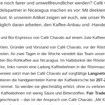
e noch fairer und umwelt­freundlicher werden? Café 
elspartner in Nicaragua machen es vor: Mit direk
ust. In unserem Artikel zeigen wir euch, wie unser R
täglich daran arbeiten, den Kaffee-Anbau und -Hande
 Klein, Gründer und Vorstand von Café Chavalo, vor der Röst
sten. An zwei Tagen in der Woche veredelt das Team unser
elten Bio-Rohkaffee aus Nicaragua. Im Halbdunkel der Röster
ke, links rumort eine Ladung Kaffeebohnen in der Röstmasch
tereien setzt man bei Café Chavalo auf sorgfältige
Langzeit
tieren die handgeernteten Kerne der Kaffeekirsche bei
207-
rommel. So werden sie gleichmäßig erhitzt, ohne zu verbre
Kaffeebohnen mit wenig Säure und Bitterstoffen.
Fair Trad
eschmack – das ist der Anspruch von Café Chavalo. „Mit Ka