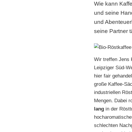
Wie kann Kaffe
und seine Hand
und Abenteuerl
seine Partner 
Wir treffen Jens
Leipziger Süd-We
hier fair gehand
große Kaffee-Säc
industriellen Rös
Mengen. Dabei ro
lang
in der Röstt
hocharomatische 
schlechten Nachg