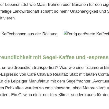
er Lebensmittel wie Mais, Bohnen oder Bananen für den ei
lfältige Landwirtschaft schafft so mehr Unabhängigkeit und Si
ltivieren.
eundlichkeit mit Segel-Kaffee und -espres
, umweltfreundlich transportiert? Was wie eine Träumerei kli
Espresso von Café Chavalo Realität: Statt mit lauten Contain
ür die Leipziger Manufaktur mit dem Segelfrachter „Avontuu
nen Rohkaffee wurden so emissionsarm, ohne Motorenlärm u
rtiert. Ein Gewinn nicht nur fürs Klima, sondern auch für d