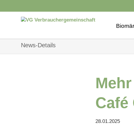
Biomär
Biomarkt
News-Details
Naturwa
Biomarkt
Mehr 
Biomark
Biomarkt
Café
Biomark
Biomarkt
28.01.2025
Biomark