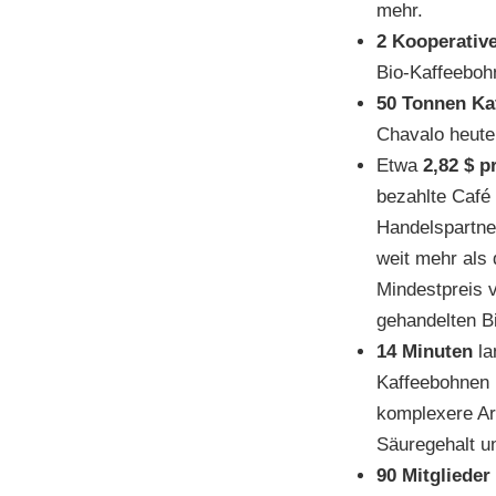
mehr.
2 Kooperativ
Bio-Kaffeeboh
50 Tonnen Ka
Chavalo heut
Etwa
2,82 $ p
bezahlte Café
Handelspartne
weit mehr als 
Mindestpreis v
gehandelten Bi
14 Minuten
la
Kaffeebohnen
komplexere Ar
Säuregehalt un
90 Mitglieder