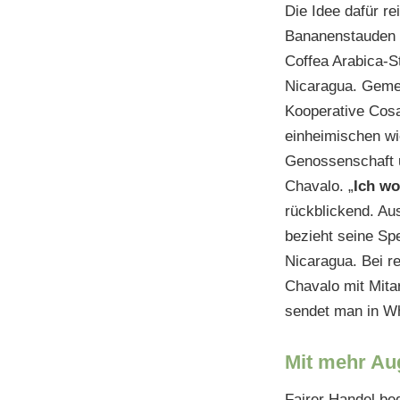
Die Idee dafür re
Bananenstauden 
Coffea Arabica-S
Nicaragua. Gemei
Kooperative Cosat
einheimischen wie
Genossenschaft u
Chavalo. „
Ich wo
rückblickend. Au
bezieht seine Spe
Nicaragua. Bei r
Chavalo mit Mita
sendet man in Wh
Mit mehr Au
Fairer Handel be