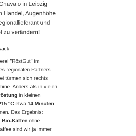
Chavalo in Leipzig
tem Handel, Augenhöhe
egionallieferant und
l zu verändern!
erei "RöstGut" im
es regionalen Partners
ei türmen sich rechts
ine. Anders als in vielen
röstung
in kleinen
215 °C
etwa
14 Minuten
nnen. Das Ergebnis:
e Bio-Kaffee
ohne
ffee sind wir ja immer