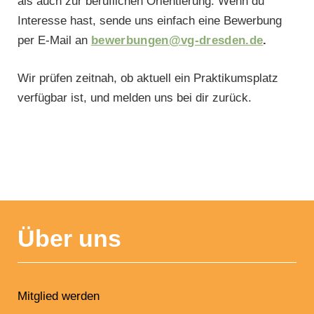
als auch zur beruflichen Orientierung. Wenn du
Interesse hast, sende uns einfach eine Bewerbung
per E-Mail an
bewerbungen@vg-dresden.de
.
Wir prüfen zeitnah, ob aktuell ein Praktikumsplatz
verfügbar ist, und melden uns bei dir zurück.
NAVIGATION
ÜBERSPRINGEN
Über uns
Mitglied werden