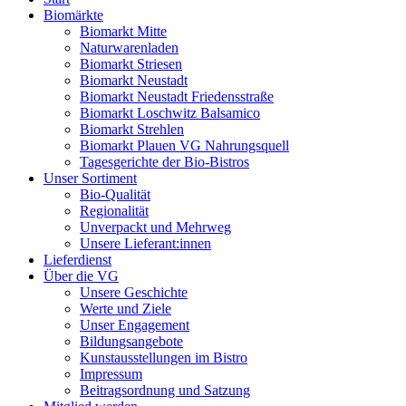
Biomärkte
Biomarkt Mitte
Naturwarenladen
Biomarkt Striesen
Biomarkt Neustadt
Biomarkt Neustadt Friedensstraße
Biomarkt Loschwitz Balsamico
Biomarkt Strehlen
Biomarkt Plauen VG Nahrungsquell
Tagesgerichte der Bio-Bistros
Unser Sortiment
Bio-Qualität
Regionalität
Unverpackt und Mehrweg
Unsere Lieferant:innen
Lieferdienst
Über die VG
Unsere Geschichte
Werte und Ziele
Unser Engagement
Bildungsangebote
Kunstausstellungen im Bistro
Impressum
Beitragsordnung und Satzung