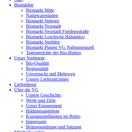
Biomärkte
Biomarkt Mitte
Naturwarenladen
Biomarkt Striesen
Biomarkt Neustadt
Biomarkt Neustadt Friedensstraße
Biomarkt Loschwitz Balsamico
Biomarkt Strehlen
Biomarkt Plauen VG Nahrungsquell
Tagesgerichte der Bio-Bistros
Unser Sortiment
Bio-Qualität
Regionalität
Unverpackt und Mehrweg
Unsere Lieferant:innen
Lieferdienst
Über die VG
Unsere Geschichte
Werte und Ziele
Unser Engagement
Bildungsangebote
Kunstausstellungen im Bistro
Impressum
Beitragsordnung und Satzung